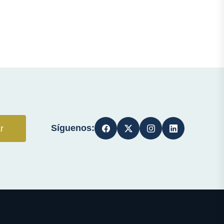
Síguenos:
r